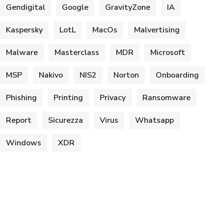
Gendigital
Google
GravityZone
IA
Kaspersky
LotL
MacOs
Malvertising
Malware
Masterclass
MDR
Microsoft
MSP
Nakivo
NIS2
Norton
Onboarding
Phishing
Printing
Privacy
Ransomware
Report
Sicurezza
Virus
Whatsapp
Windows
XDR