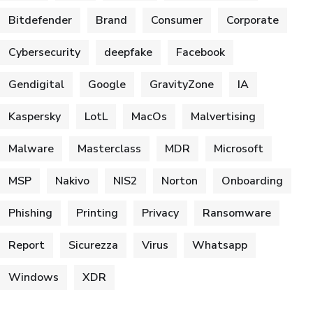
Bitdefender
Brand
Consumer
Corporate
Cybersecurity
deepfake
Facebook
Gendigital
Google
GravityZone
IA
Kaspersky
LotL
MacOs
Malvertising
Malware
Masterclass
MDR
Microsoft
MSP
Nakivo
NIS2
Norton
Onboarding
Phishing
Printing
Privacy
Ransomware
Report
Sicurezza
Virus
Whatsapp
Windows
XDR