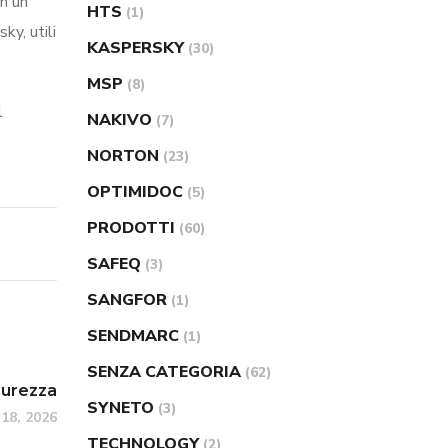
in un
HTS
(1)
ky, utili
KASPERSKY
(30)
MSP
(8)
l
NAKIVO
(7)
NORTON
(23)
OPTIMIDOC
(5)
PRODOTTI
(60)
SAFEQ
(3)
SANGFOR
(1)
SENDMARC
(1)
SENZA CATEGORIA
(62)
icurezza
SYNETO
(3)
18, 2026
TECHNOLOGY
(2)