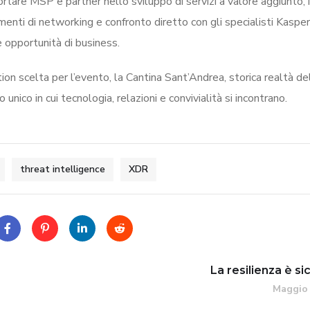
rtare MSP e partner nello sviluppo di servizi a valore aggiunto, 
ti di networking e confronto diretto con gli specialisti Kaspers
e opportunità di business.
tion scelta per l’evento, la Cantina Sant’Andrea, storica realtà de
o unico in cui tecnologia, relazioni e convivialità si incontrano.
threat intelligence
XDR
La resilienza è s
Maggio 