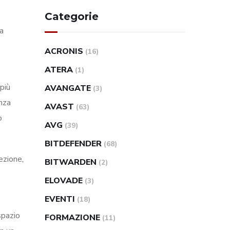
Categorie
va
ACRONIS
(16)
ATERA
(1)
più
AVANGATE
(3)
enza
AVAST
(63)
o
AVG
(39)
BITDEFENDER
(68)
ezione,
BITWARDEN
(2)
ELOVADE
(3)
EVENTI
(18)
spazio
FORMAZIONE
(11)