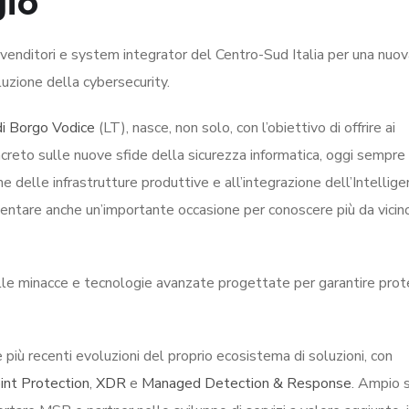
gio
rivenditori e system integrator del Centro-Sud Italia per una nuo
luzione della cybersecurity.
di Borgo Vodice
(LT), nasce, non solo, con l’obiettivo di offrire ai
creto sulle nuove sfide della sicurezza informatica, oggi sempre 
one delle infrastrutture produttive e all’integrazione dell’Intellig
esentare anche un’importante occasione per conoscere più da vicin
delle minacce e tecnologie avanzate progettate per garantire prot
più recenti evoluzioni del proprio ecosistema di soluzioni, con
int Protection
,
XDR
e
Managed Detection & Response
. Ampio 