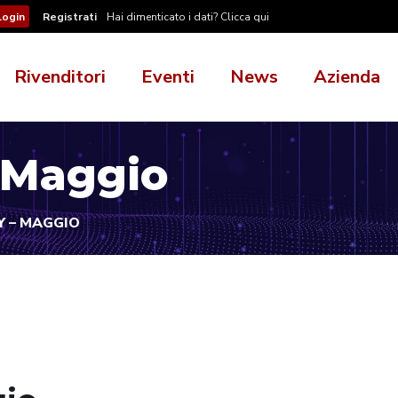
Registrati
Hai dimenticato i dati? Clicca qui
Rivenditori
Eventi
News
Azienda
– Maggio
Y – MAGGIO