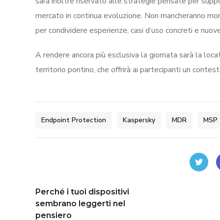
sarà inoltre riservato alle strategie pensate per suppo
mercato in continua evoluzione. Non mancheranno momen
per condividere esperienze, casi d’uso concreti e nuov
A rendere ancora più esclusiva la giornata sarà la loca
territorio pontino, che offrirà ai partecipanti un contest
Endpoint Protection
Kaspersky
MDR
MSP
Perché i tuoi dispositivi
sembrano leggerti nel
pensiero