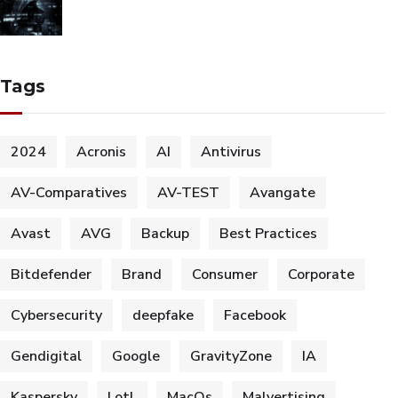
Tags
2024
Acronis
AI
Antivirus
AV-Comparatives
AV-TEST
Avangate
Avast
AVG
Backup
Best Practices
Bitdefender
Brand
Consumer
Corporate
Cybersecurity
deepfake
Facebook
Gendigital
Google
GravityZone
IA
Kaspersky
LotL
MacOs
Malvertising