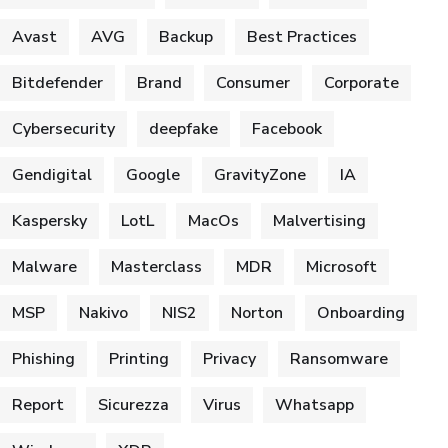
Avast
AVG
Backup
Best Practices
Bitdefender
Brand
Consumer
Corporate
Cybersecurity
deepfake
Facebook
Gendigital
Google
GravityZone
IA
Kaspersky
LotL
MacOs
Malvertising
Malware
Masterclass
MDR
Microsoft
MSP
Nakivo
NIS2
Norton
Onboarding
Phishing
Printing
Privacy
Ransomware
Report
Sicurezza
Virus
Whatsapp