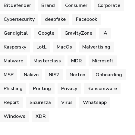
Bitdefender
Brand
Consumer
Corporate
Cybersecurity
deepfake
Facebook
Gendigital
Google
GravityZone
IA
Kaspersky
LotL
MacOs
Malvertising
Malware
Masterclass
MDR
Microsoft
MSP
Nakivo
NIS2
Norton
Onboarding
Phishing
Printing
Privacy
Ransomware
Report
Sicurezza
Virus
Whatsapp
Windows
XDR