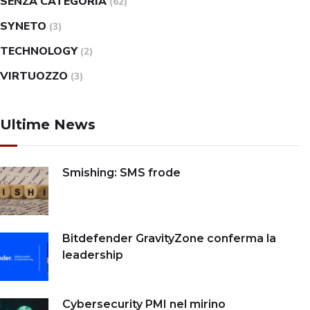
SENZA CATEGORIA
(62)
SYNETO
(3)
TECHNOLOGY
(2)
VIRTUOZZO
(3)
Ultime News
Smishing: SMS frode
Bitdefender GravityZone conferma la
leadership
Cybersecurity PMI nel mirino