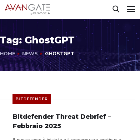
Tag:
GhostGPT
HOME
NEWS
GHOSTGPT
BITDEFENDER
Bitdefender Threat Debrief –
Febbraio 2025
Il nuovo anno è iniziato e il ransomware continua a