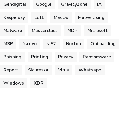
Gendigital
Google
GravityZone
IA
Kaspersky
LotL
MacOs
Malvertising
Malware
Masterclass
MDR
Microsoft
MSP
Nakivo
NIS2
Norton
Onboarding
Phishing
Printing
Privacy
Ransomware
Report
Sicurezza
Virus
Whatsapp
Windows
XDR