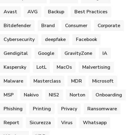
Avast
AVG
Backup
Best Practices
Bitdefender
Brand
Consumer
Corporate
Cybersecurity
deepfake
Facebook
Gendigital
Google
GravityZone
IA
Kaspersky
LotL
MacOs
Malvertising
Malware
Masterclass
MDR
Microsoft
MSP
Nakivo
NIS2
Norton
Onboarding
Phishing
Printing
Privacy
Ransomware
Report
Sicurezza
Virus
Whatsapp