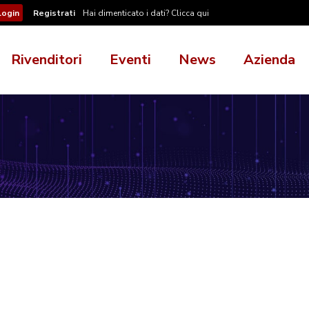
Registrati
Hai dimenticato i dati? Clicca qui
Rivenditori
Eventi
News
Azienda