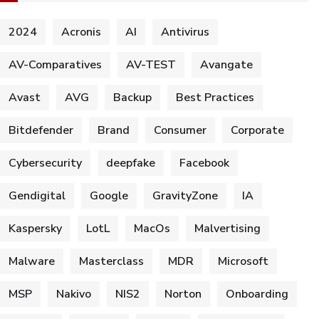
2024
Acronis
AI
Antivirus
AV-Comparatives
AV-TEST
Avangate
Avast
AVG
Backup
Best Practices
Bitdefender
Brand
Consumer
Corporate
Cybersecurity
deepfake
Facebook
Gendigital
Google
GravityZone
IA
Kaspersky
LotL
MacOs
Malvertising
Malware
Masterclass
MDR
Microsoft
MSP
Nakivo
NIS2
Norton
Onboarding