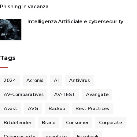
Phishing in vacanza
Intelligenza Artificiale e cybersecurity
Tags
2024
Acronis
AI
Antivirus
AV-Comparatives
AV-TEST
Avangate
Avast
AVG
Backup
Best Practices
Bitdefender
Brand
Consumer
Corporate
Cybersecurity
deepfake
Facebook