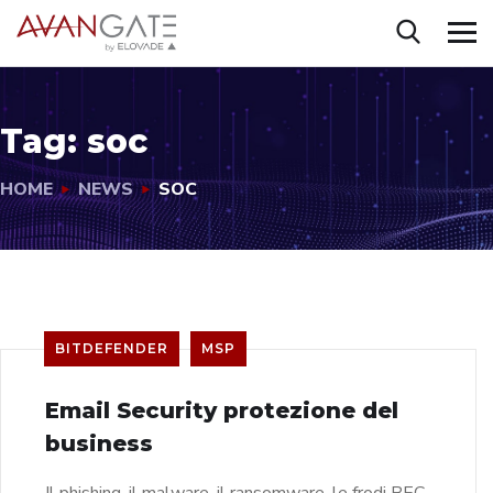
Tag:
soc
HOME
NEWS
SOC
BITDEFENDER
MSP
Email Security protezione del
business
Il phishing, il malware, il ransomware, le frodi BEC