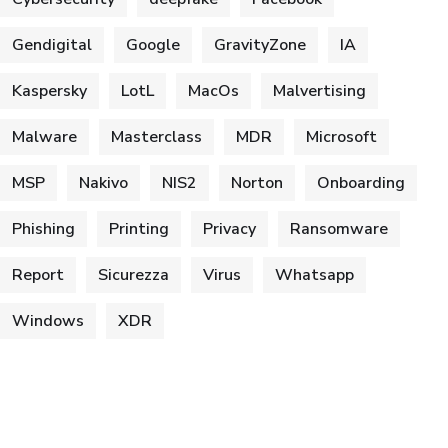
Gendigital
Google
GravityZone
IA
Kaspersky
LotL
MacOs
Malvertising
Malware
Masterclass
MDR
Microsoft
MSP
Nakivo
NIS2
Norton
Onboarding
Phishing
Printing
Privacy
Ransomware
Report
Sicurezza
Virus
Whatsapp
Windows
XDR