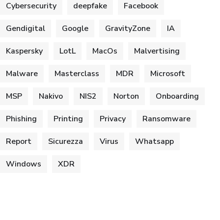
Cybersecurity
deepfake
Facebook
Gendigital
Google
GravityZone
IA
Kaspersky
LotL
MacOs
Malvertising
Malware
Masterclass
MDR
Microsoft
MSP
Nakivo
NIS2
Norton
Onboarding
Phishing
Printing
Privacy
Ransomware
Report
Sicurezza
Virus
Whatsapp
Windows
XDR