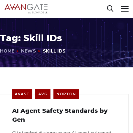
Tag:
Skill IDs
HOME
NEWS
SKILL IDS
AVAST
AVG
NORTON
AI Agent Safety Standards by
Gen
Gli standard di sicurezza per AI agent sviluppati