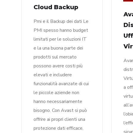
Cloud Backup
Av
Pmi e il Backup dei dati Le
Di
PMI spesso hanno budget
Uff
limitati per le soluzioni IT
Vi
e la una buona parte dei
prodotti sul mercato
Avan
possono avere costi più
distr
elevati e includere
Virt
funzionalità avanzate di cui
a off
le piccole aziende non
virt
hanno necessariamente
all’
bisogno. Con Avast si può
l’ob
offrire ai propri clienti una
l’eff
protezione dati efficace,
sicu