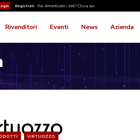
Registrati
Hai dimenticato i dati? Clicca qui
Rivenditori
Eventi
News
Azienda
à
ODOTTI
VIRTUOZZO