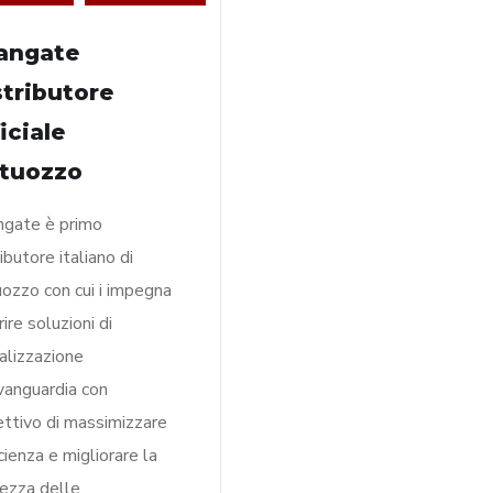
angate
stributore
iciale
rtuozzo
gate è primo
ibutore italiano di
uozzo con cui i impegna
rire soluzioni di
ualizzazione
avanguardia con
iettivo di massimizzare
icienza e migliorare la
rezza delle