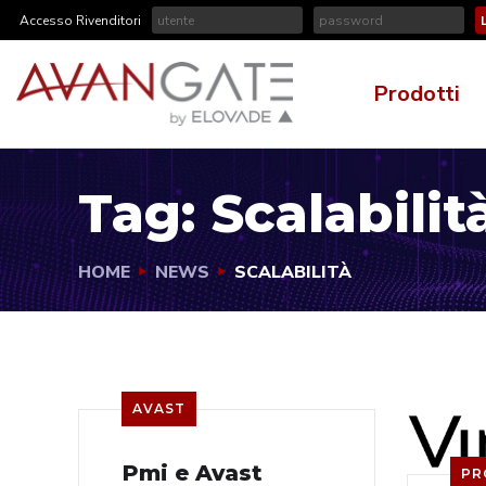
Accesso Rivenditori
Prodotti
Tag:
Scalabilit
HOME
NEWS
SCALABILITÀ
AVAST
Pmi e Avast
PR