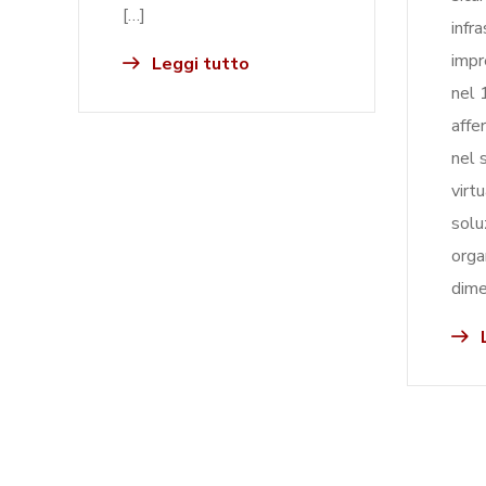
[…]
infr
impr
Leggi tutto
nel 
affe
nel 
virt
solu
orga
dime
L