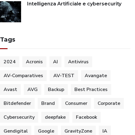
Intelligenza Artificiale e cybersecurity
Tags
2024
Acronis
AI
Antivirus
AV-Comparatives
AV-TEST
Avangate
Avast
AVG
Backup
Best Practices
Bitdefender
Brand
Consumer
Corporate
Cybersecurity
deepfake
Facebook
Gendigital
Google
GravityZone
IA