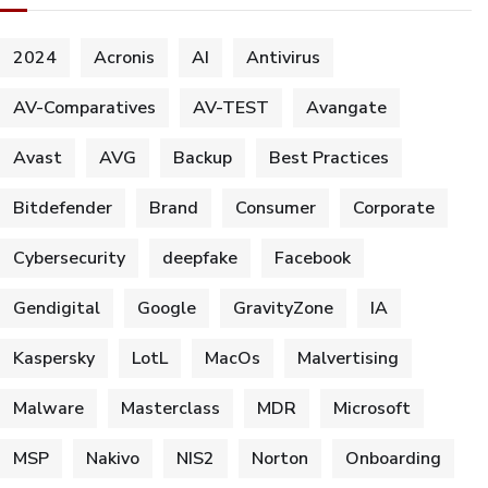
2024
Acronis
AI
Antivirus
AV-Comparatives
AV-TEST
Avangate
Avast
AVG
Backup
Best Practices
Bitdefender
Brand
Consumer
Corporate
Cybersecurity
deepfake
Facebook
Gendigital
Google
GravityZone
IA
Kaspersky
LotL
MacOs
Malvertising
Malware
Masterclass
MDR
Microsoft
MSP
Nakivo
NIS2
Norton
Onboarding