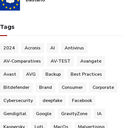
Tags
2024
Acronis
AI
Antivirus
AV-Comparatives
AV-TEST
Avangate
Avast
AVG
Backup
Best Practices
Bitdefender
Brand
Consumer
Corporate
Cybersecurity
deepfake
Facebook
Gendigital
Google
GravityZone
IA
Kaspersky
LotL
MacOs
Malvertising