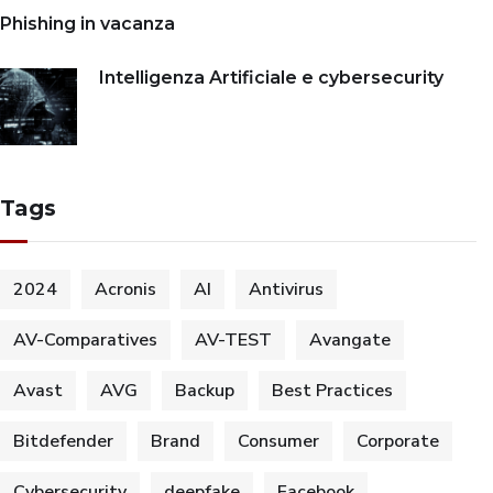
Phishing in vacanza
Intelligenza Artificiale e cybersecurity
Tags
2024
Acronis
AI
Antivirus
AV-Comparatives
AV-TEST
Avangate
Avast
AVG
Backup
Best Practices
Bitdefender
Brand
Consumer
Corporate
Cybersecurity
deepfake
Facebook