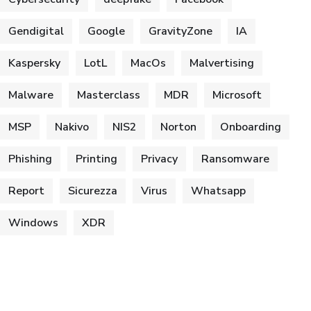
Gendigital
Google
GravityZone
IA
Kaspersky
LotL
MacOs
Malvertising
Malware
Masterclass
MDR
Microsoft
MSP
Nakivo
NIS2
Norton
Onboarding
Phishing
Printing
Privacy
Ransomware
Report
Sicurezza
Virus
Whatsapp
Windows
XDR