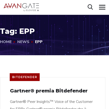
Tag:
EPP
HOME
NEWS
EPP
BITDEFENDER
Gartner® premia Bitdefender
Gartner® Peer Insights™ Voice of the Customer
for EPPs Gartner® premia Bitdefender che è