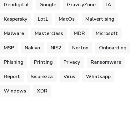
Gendigital
Google
GravityZone
IA
Kaspersky
LotL
MacOs
Malvertising
Malware
Masterclass
MDR
Microsoft
MSP
Nakivo
NIS2
Norton
Onboarding
Phishing
Printing
Privacy
Ransomware
Report
Sicurezza
Virus
Whatsapp
Windows
XDR