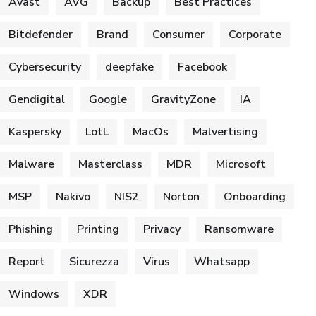
Avast
AVG
Backup
Best Practices
Bitdefender
Brand
Consumer
Corporate
Cybersecurity
deepfake
Facebook
Gendigital
Google
GravityZone
IA
Kaspersky
LotL
MacOs
Malvertising
Malware
Masterclass
MDR
Microsoft
MSP
Nakivo
NIS2
Norton
Onboarding
Phishing
Printing
Privacy
Ransomware
Report
Sicurezza
Virus
Whatsapp
Windows
XDR