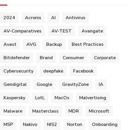
2024
Acronis
AI
Antivirus
AV-Comparatives
AV-TEST
Avangate
Avast
AVG
Backup
Best Practices
Bitdefender
Brand
Consumer
Corporate
Cybersecurity
deepfake
Facebook
Gendigital
Google
GravityZone
IA
Kaspersky
LotL
MacOs
Malvertising
Malware
Masterclass
MDR
Microsoft
MSP
Nakivo
NIS2
Norton
Onboarding