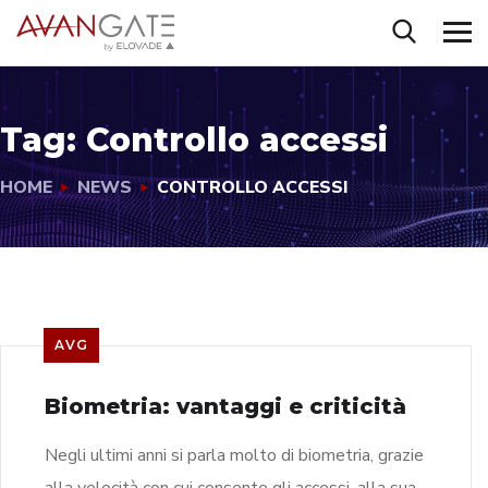
Tag:
Controllo accessi
HOME
NEWS
CONTROLLO ACCESSI
AVG
Biometria: vantaggi e criticità
Negli ultimi anni si parla molto di biometria, grazie
alla velocità con cui consente gli accessi, alla sua