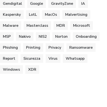
Gendigital
Google
GravityZone
IA
Kaspersky
LotL
MacOs
Malvertising
Malware
Masterclass
MDR
Microsoft
MSP
Nakivo
NIS2
Norton
Onboarding
Phishing
Printing
Privacy
Ransomware
Report
Sicurezza
Virus
Whatsapp
Windows
XDR