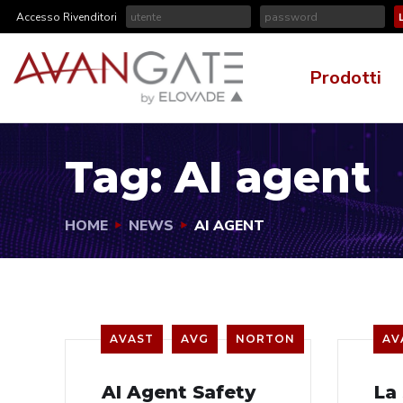
Accesso Rivenditori
Prodotti
Tag:
AI agent
HOME
NEWS
AI AGENT
AVAST
AVG
NORTON
AV
AI Agent Safety
La