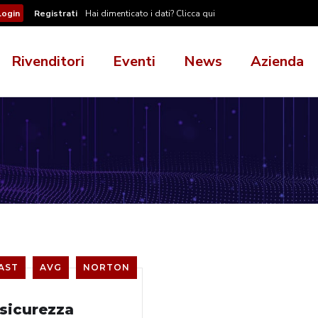
Registrati
Hai dimenticato i dati? Clicca qui
Rivenditori
Eventi
News
Azienda
AST
AVG
NORTON
 sicurezza