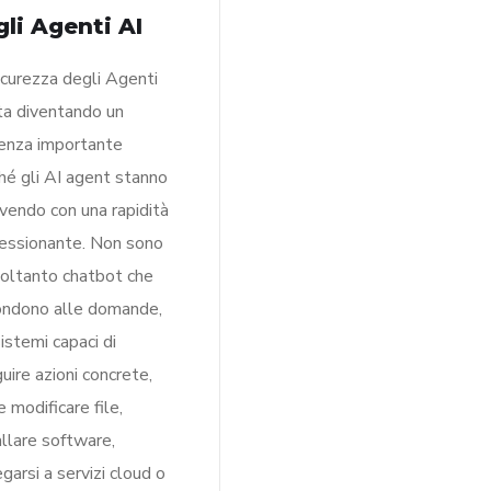
gli Agenti AI
icurezza degli Agenti
ta diventando un
enza importante
hé gli AI agent stanno
vendo con una rapidità
essionante. Non sono
soltanto chatbot che
ondono alle domande,
istemi capaci di
uire azioni concrete,
 modificare file,
allare software,
egarsi a servizi cloud o