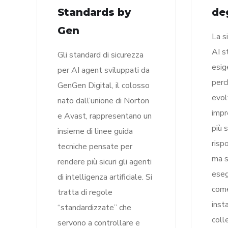
Standards by
de
Gen
La s
AI s
Gli standard di sicurezza
esig
per AI agent sviluppati da
perc
GenGen Digital, il colosso
evol
nato dall’unione di Norton
impr
e Avast, rappresentano un
più 
insieme di linee guida
risp
tecniche pensate per
ma s
rendere più sicuri gli agenti
eseg
di intelligenza artificiale. Si
come
tratta di regole
inst
“standardizzate” che
coll
servono a controllare e