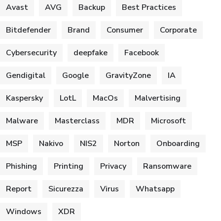
Avast
AVG
Backup
Best Practices
Bitdefender
Brand
Consumer
Corporate
Cybersecurity
deepfake
Facebook
Gendigital
Google
GravityZone
IA
Kaspersky
LotL
MacOs
Malvertising
Malware
Masterclass
MDR
Microsoft
MSP
Nakivo
NIS2
Norton
Onboarding
Phishing
Printing
Privacy
Ransomware
Report
Sicurezza
Virus
Whatsapp
Windows
XDR