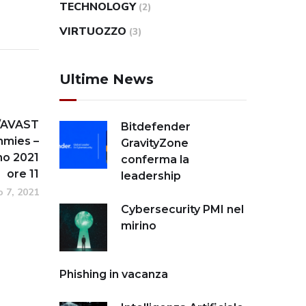
TECHNOLOGY
(2)
VIRTUOZZO
(3)
Ultime News
/AVAST
Bitdefender
mies –
GravityZone
no 2021
conferma la
ore 11
leadership
 7, 2021
Cybersecurity PMI nel
mirino
Phishing in vacanza