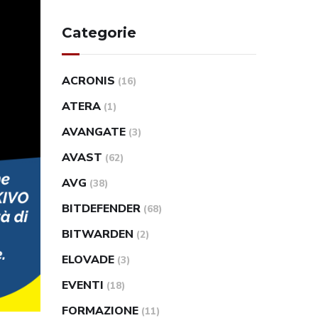
Categorie
ACRONIS
(16)
ATERA
(1)
AVANGATE
(3)
AVAST
(62)
AVG
(38)
BITDEFENDER
(68)
BITWARDEN
(2)
ELOVADE
(3)
EVENTI
(18)
FORMAZIONE
(11)