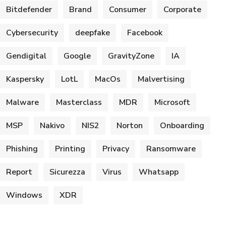
Bitdefender
Brand
Consumer
Corporate
Cybersecurity
deepfake
Facebook
Gendigital
Google
GravityZone
IA
Kaspersky
LotL
MacOs
Malvertising
Malware
Masterclass
MDR
Microsoft
MSP
Nakivo
NIS2
Norton
Onboarding
Phishing
Printing
Privacy
Ransomware
Report
Sicurezza
Virus
Whatsapp
Windows
XDR