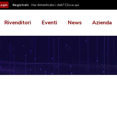
Registrati
Hai dimenticato i dati? Clicca qui
Rivenditori
Eventi
News
Azienda