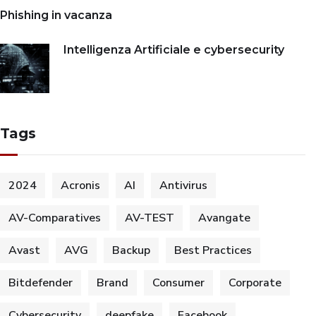
Phishing in vacanza
Intelligenza Artificiale e cybersecurity
Tags
2024
Acronis
AI
Antivirus
AV-Comparatives
AV-TEST
Avangate
Avast
AVG
Backup
Best Practices
Bitdefender
Brand
Consumer
Corporate
Cybersecurity
deepfake
Facebook