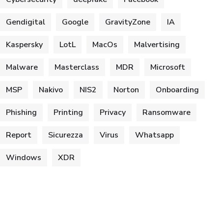
Gendigital
Google
GravityZone
IA
Kaspersky
LotL
MacOs
Malvertising
Malware
Masterclass
MDR
Microsoft
MSP
Nakivo
NIS2
Norton
Onboarding
Phishing
Printing
Privacy
Ransomware
Report
Sicurezza
Virus
Whatsapp
Windows
XDR