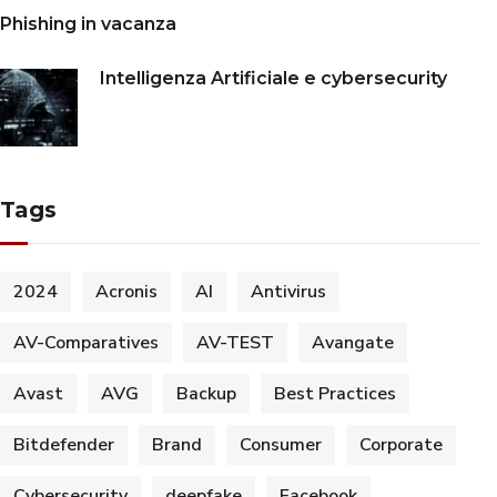
Phishing in vacanza
Intelligenza Artificiale e cybersecurity
Tags
2024
Acronis
AI
Antivirus
AV-Comparatives
AV-TEST
Avangate
Avast
AVG
Backup
Best Practices
Bitdefender
Brand
Consumer
Corporate
Cybersecurity
deepfake
Facebook