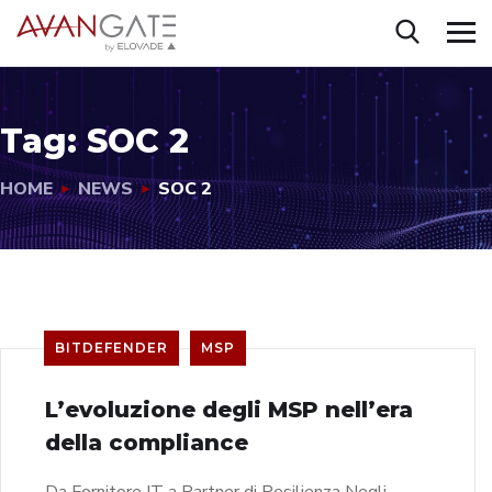
Tag:
SOC 2
HOME
NEWS
SOC 2
BITDEFENDER
MSP
L’evoluzione degli MSP nell’era
della compliance
Da Fornitore IT a Partner di Resilienza Negli