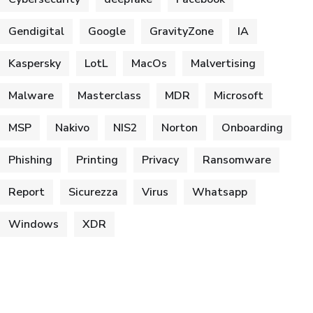
Gendigital
Google
GravityZone
IA
Kaspersky
LotL
MacOs
Malvertising
Malware
Masterclass
MDR
Microsoft
MSP
Nakivo
NIS2
Norton
Onboarding
Phishing
Printing
Privacy
Ransomware
Report
Sicurezza
Virus
Whatsapp
Windows
XDR