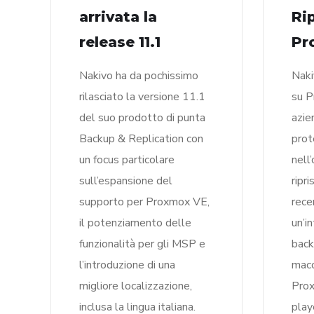
arrivata la
Ri
release 11.1
Pr
Nakivo ha da pochissimo
Naki
rilasciato la versione 11.1
su P
del suo prodotto di punta
azie
Backup & Replication con
prot
un focus particolare
nell
sull’espansione del
ripr
supporto per Proxmox VE,
rece
il potenziamento delle
un’i
funzionalità per gli MSP e
backu
l’introduzione di una
macc
migliore localizzazione,
Prox
inclusa la lingua italiana.
play