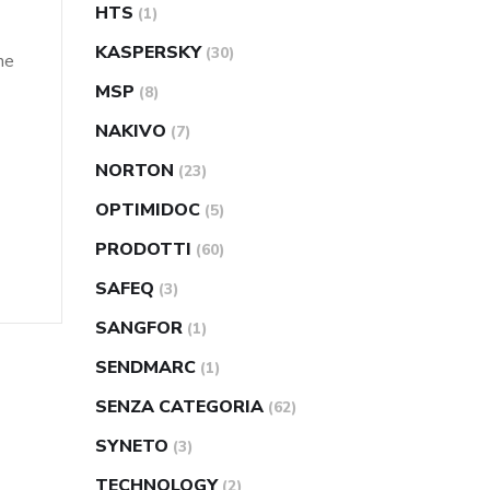
HTS
(1)
KASPERSKY
(30)
ne
MSP
(8)
NAKIVO
(7)
NORTON
(23)
OPTIMIDOC
(5)
PRODOTTI
(60)
SAFEQ
(3)
SANGFOR
(1)
SENDMARC
(1)
SENZA CATEGORIA
(62)
SYNETO
(3)
TECHNOLOGY
(2)