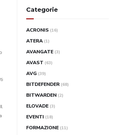
Categorie
ACRONIS
(16)
ATERA
(1)
AVANGATE
o
(3)
AVAST
(63)
AVG
(39)
ti
BITDEFENDER
(68)
BITWARDEN
(2)
ELOVADE
Il
(3)
a
EVENTI
(18)
FORMAZIONE
(11)