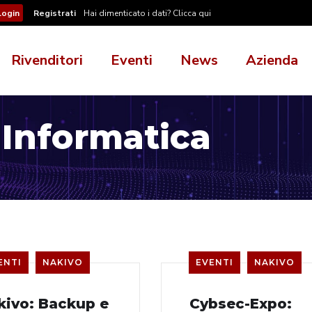
Registrati
Hai dimenticato i dati? Clicca qui
Rivenditori
Eventi
News
Azienda
 Informatica
ENTI
NAKIVO
EVENTI
NAKIVO
kivo: Backup e
Cybsec-Expo: