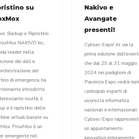
pristino su
Nakivo e
oxMox
Avangate
presenti!
vo: Backup e Ripristino
roxMox NAKIVO Inc.,
Cybsec-Expo! Al via la
nda leader nella
prima edizione dell’event
ezione dei dati e
che dal 29 al 31 maggio
’orchestrazione del
2024 nei padiglioni di
istino di emergenza, ha
Piacenza Expo vedrà riuni
ntemente introdotto
i principali esperti di
nteressante novità: il
sicurezza informatica
p e il ripristino delle
nazionali e internazionali. 
hine virtuali basate su
Cybsec-Expo rappresent
Mox. ProxMox è un
un appuntamento
er emergente nel
innovativo interamente