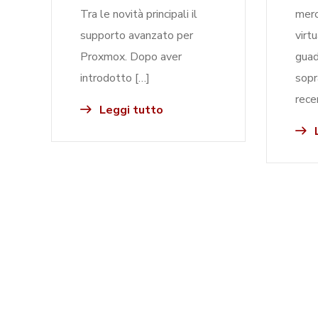
Tra le novità principali il
merc
supporto avanzato per
virt
Proxmox. Dopo aver
guad
introdotto […]
sopr
rece
Leggi tutto
L