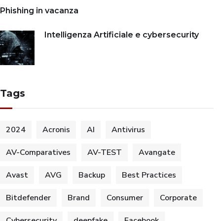
Phishing in vacanza
Intelligenza Artificiale e cybersecurity
Tags
2024
Acronis
AI
Antivirus
AV-Comparatives
AV-TEST
Avangate
Avast
AVG
Backup
Best Practices
Bitdefender
Brand
Consumer
Corporate
Cybersecurity
deepfake
Facebook