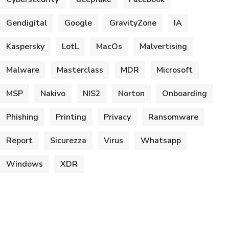
Gendigital
Google
GravityZone
IA
Kaspersky
LotL
MacOs
Malvertising
Malware
Masterclass
MDR
Microsoft
MSP
Nakivo
NIS2
Norton
Onboarding
Phishing
Printing
Privacy
Ransomware
Report
Sicurezza
Virus
Whatsapp
Windows
XDR