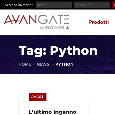
Accesso Rivenditori
Prodotti
Tag:
Python
HOME
NEWS
PYTHON
AVAST
L’ultimo inganno