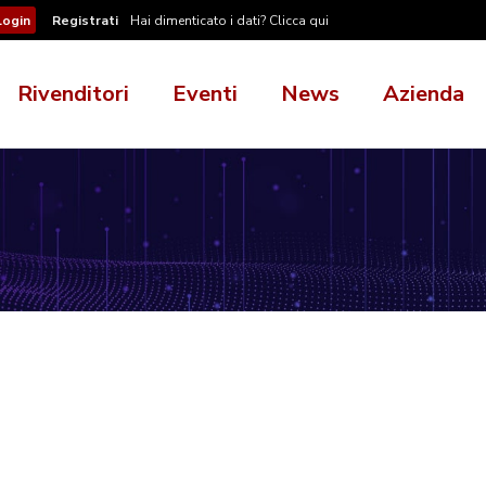
Registrati
Hai dimenticato i dati? Clicca qui
Rivenditori
Eventi
News
Azienda