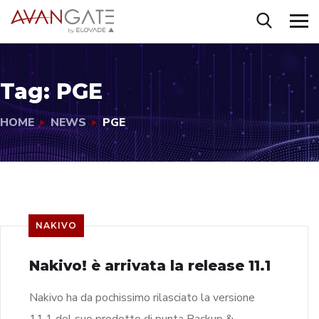
Tag:
PGE
HOME
NEWS
PGE
NAKIVO
Nakivo! è arrivata la release 11.1
Nakivo ha da pochissimo rilasciato la versione
11.1 del suo prodotto di punta Backup &