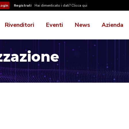
Registrati
Hai dimenticato i dati? Clicca qui
Rivenditori
Eventi
News
Azienda
zzazione