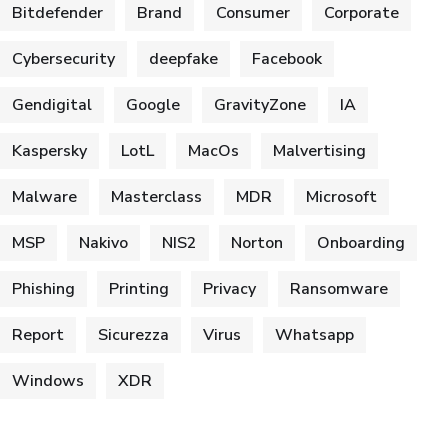
Bitdefender
Brand
Consumer
Corporate
Cybersecurity
deepfake
Facebook
Gendigital
Google
GravityZone
IA
Kaspersky
LotL
MacOs
Malvertising
Malware
Masterclass
MDR
Microsoft
MSP
Nakivo
NIS2
Norton
Onboarding
Phishing
Printing
Privacy
Ransomware
Report
Sicurezza
Virus
Whatsapp
Windows
XDR