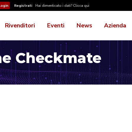
Registrati
Hai dimenticato i dati? Clicca qui
Rivenditori
Eventi
News
Azienda
ne Checkmate