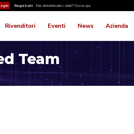
Registrati
Hai dimenticato i dati? Clicca qui
Rivenditori
Eventi
News
Azienda
ed Team