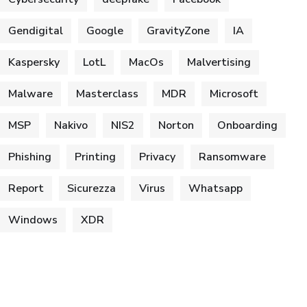
Gendigital
Google
GravityZone
IA
Kaspersky
LotL
MacOs
Malvertising
Malware
Masterclass
MDR
Microsoft
MSP
Nakivo
NIS2
Norton
Onboarding
Phishing
Printing
Privacy
Ransomware
Report
Sicurezza
Virus
Whatsapp
Windows
XDR