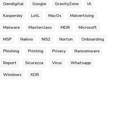
Gendigital
Google
GravityZone
IA
Kaspersky
LotL
MacOs
Malvertising
Malware
Masterclass
MDR
Microsoft
MSP
Nakivo
NIS2
Norton
Onboarding
Phishing
Printing
Privacy
Ransomware
Report
Sicurezza
Virus
Whatsapp
Windows
XDR