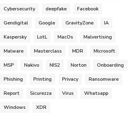
Cybersecurity
deepfake
Facebook
Gendigital
Google
GravityZone
IA
Kaspersky
LotL
MacOs
Malvertising
Malware
Masterclass
MDR
Microsoft
MSP
Nakivo
NIS2
Norton
Onboarding
Phishing
Printing
Privacy
Ransomware
Report
Sicurezza
Virus
Whatsapp
Windows
XDR