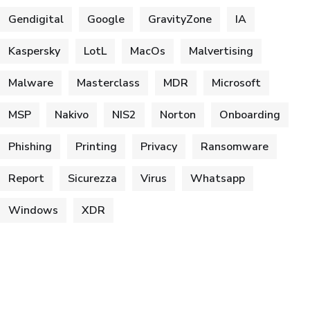
Gendigital
Google
GravityZone
IA
Kaspersky
LotL
MacOs
Malvertising
Malware
Masterclass
MDR
Microsoft
MSP
Nakivo
NIS2
Norton
Onboarding
Phishing
Printing
Privacy
Ransomware
Report
Sicurezza
Virus
Whatsapp
Windows
XDR