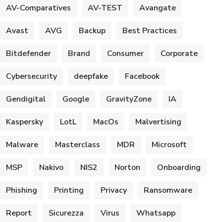
AV-Comparatives
AV-TEST
Avangate
Avast
AVG
Backup
Best Practices
Bitdefender
Brand
Consumer
Corporate
Cybersecurity
deepfake
Facebook
Gendigital
Google
GravityZone
IA
Kaspersky
LotL
MacOs
Malvertising
Malware
Masterclass
MDR
Microsoft
MSP
Nakivo
NIS2
Norton
Onboarding
Phishing
Printing
Privacy
Ransomware
Report
Sicurezza
Virus
Whatsapp