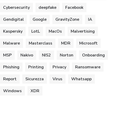
Cybersecurity
deepfake
Facebook
Gendigital
Google
GravityZone
IA
Kaspersky
LotL
MacOs
Malvertising
Malware
Masterclass
MDR
Microsoft
MSP
Nakivo
NIS2
Norton
Onboarding
Phishing
Printing
Privacy
Ransomware
Report
Sicurezza
Virus
Whatsapp
Windows
XDR