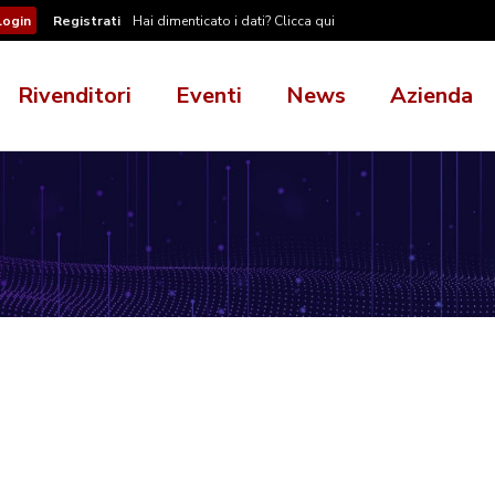
Registrati
Hai dimenticato i dati? Clicca qui
Rivenditori
Eventi
News
Azienda