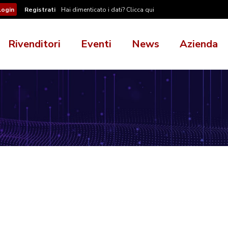
Registrati
Hai dimenticato i dati? Clicca qui
Rivenditori
Eventi
News
Azienda