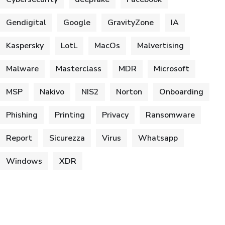
Gendigital
Google
GravityZone
IA
Kaspersky
LotL
MacOs
Malvertising
Malware
Masterclass
MDR
Microsoft
MSP
Nakivo
NIS2
Norton
Onboarding
Phishing
Printing
Privacy
Ransomware
Report
Sicurezza
Virus
Whatsapp
Windows
XDR