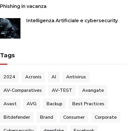
Phishing in vacanza
Intelligenza Artificiale e cybersecurity
Tags
2024
Acronis
AI
Antivirus
AV-Comparatives
AV-TEST
Avangate
Avast
AVG
Backup
Best Practices
Bitdefender
Brand
Consumer
Corporate
Cybersecurity
deepfake
Facebook