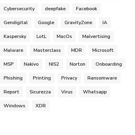
Cybersecurity
deepfake
Facebook
Gendigital
Google
GravityZone
IA
Kaspersky
LotL
MacOs
Malvertising
Malware
Masterclass
MDR
Microsoft
MSP
Nakivo
NIS2
Norton
Onboarding
Phishing
Printing
Privacy
Ransomware
Report
Sicurezza
Virus
Whatsapp
Windows
XDR