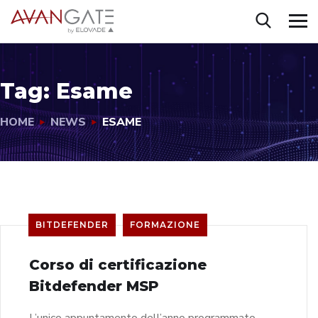
Tag:
Esame
HOME
NEWS
ESAME
BITDEFENDER
FORMAZIONE
Corso di certificazione
Bitdefender MSP
L’unico appuntamento dell’anno programmato