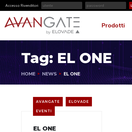
Accesso Rivenditori
Prodotti
Tag:
EL ONE
HOME
NEWS
EL ONE
AVANGATE
ELOVADE
EVENTI
EL ONE