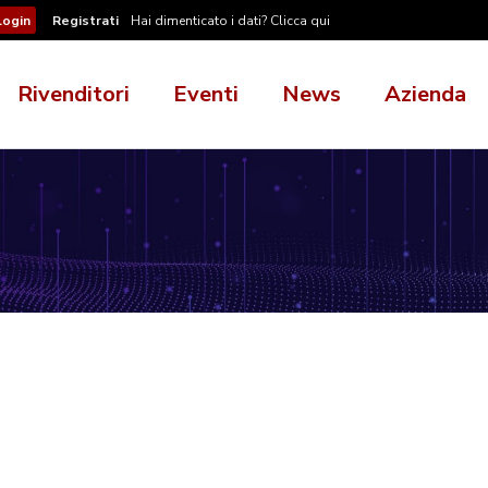
Registrati
Hai dimenticato i dati? Clicca qui
Rivenditori
Eventi
News
Azienda