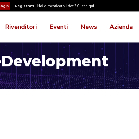
Registrati
Hai dimenticato i dati? Clicca qui
Rivenditori
Eventi
News
Azienda
eDevelopment