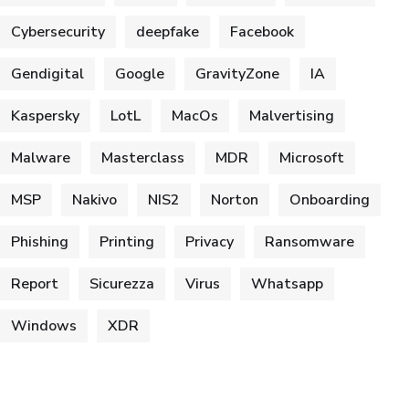
Cybersecurity
deepfake
Facebook
Gendigital
Google
GravityZone
IA
Kaspersky
LotL
MacOs
Malvertising
Malware
Masterclass
MDR
Microsoft
MSP
Nakivo
NIS2
Norton
Onboarding
Phishing
Printing
Privacy
Ransomware
Report
Sicurezza
Virus
Whatsapp
Windows
XDR