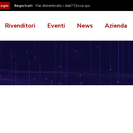
Registrati
Hai dimenticato i dati? Clicca qui
Rivenditori
Eventi
News
Azienda